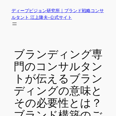
内
ディープビジョン研究所｜ブランド戦略コンサ
容
ルタント 江上隆夫-公式サイト
を
ス
キ
ッ
プ
ブランディング専
門のコンサルタン
トが伝えるブラン
ディングの意味と
その必要性とは？
ブランド構築のご