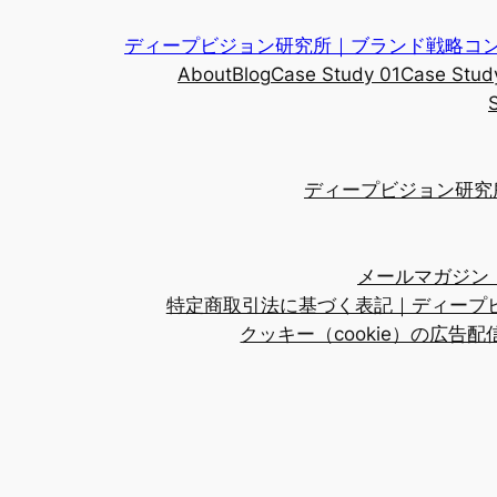
内
ディープビジョン研究所｜ブランド戦略コン
容
About
Blog
Case Study 01
Case Stud
を
ス
キ
ッ
ディープビジョン研究
プ
メールマガジン｜
特定商取引法に基づく表記｜ディープビ
クッキー（cookie）の広告