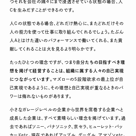
つそれを会社の隅々にまで浸透させている状態の場合、人
Ｃを生みだすことができるのです。
人Ｃの状態である場合、どれだけ熱心に、またどれだけその
人の能力を使って仕事に取り組んでくれるでしょう。たぶん
人Ａとはけた違いのパフォーマンスで働いてくれる、また貢
献してくれることは火を見るより明らかです。
たったひとつの理念ですが、つまり
自分たちの目指すべき理
想を掲げて経営することは、組織に属する人々の自己実現
につながっています
。マズローの５段階欲求の最上位が自
己実現であるように、その理想と自己実現が重なるときのパ
ワーは侮れないものがあります。
小さなガレージレベルの企業から世界を席巻する企業へと
成長した企業は、すべて素晴らしい理念を掲げています。過
去であればソニー、パナソニック、京セラ、ヒューレット・パッ
カードetc。現在であればアップル、グーグル、アマゾンetc。