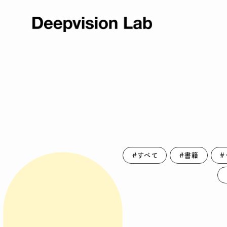
#すべて
#書籍
#