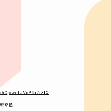
～
chCpiwotUVcP4x2t8fQ
ス戦略塾