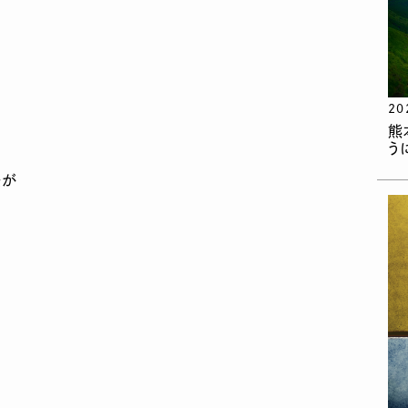
20
熊
う
夫が