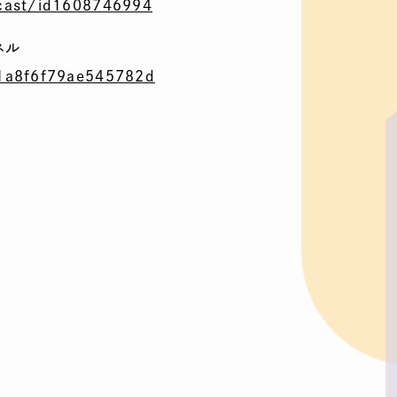
cast/id1608746994
ネル
d1a8f6f79ae545782d