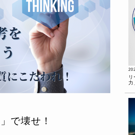
20
リ
力
い」で壊せ！