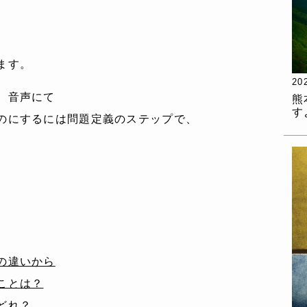
。
ます。
20
、音声にて
熊
す
のにするには問題定義のステップで、
の違いから
ことは？
どれ？