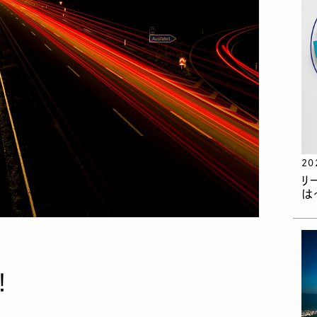
20
リ
は
！