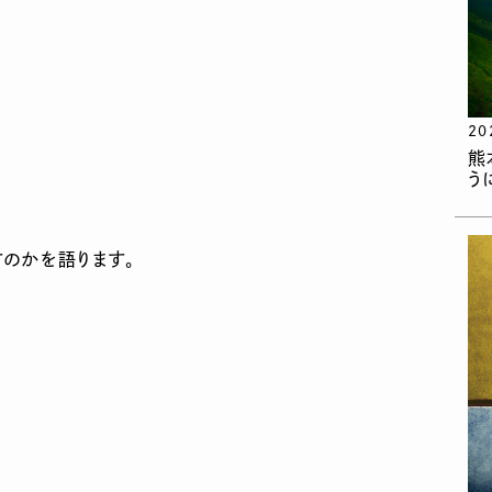
20
熊
う
すのかを語ります。