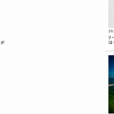
20
リ
は
夫が