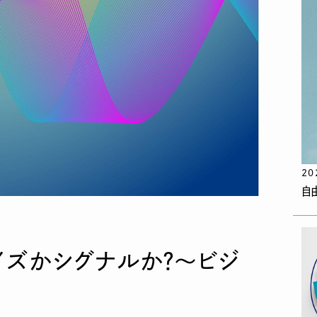
20
自
イズかシグナルか？〜ビジ