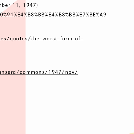
r 11, 1947)
0%91%E4%B8%BB%E4%B8%BB%E7
%BE%A9
ces/quotes/the-worst-form
-of-
hansard/commons/1947/nov/