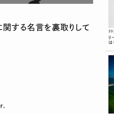
に関する名言を裏取りして
20
リ
は
す。