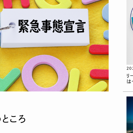
20
リ
は
ところ