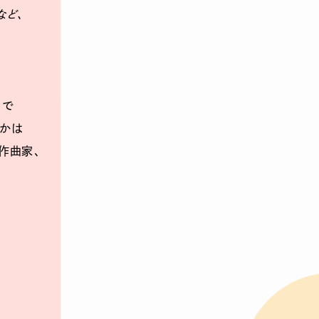
など、
りで
のかは
作曲家、