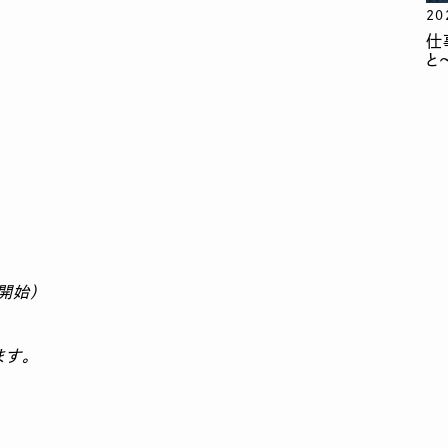
20
仕
と
開始）
す。