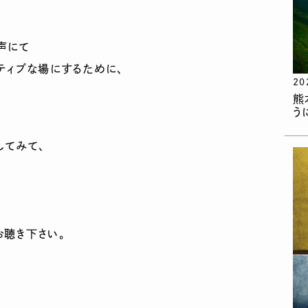
声にて
ティブな場にするために、
20
熊
う
してみて、
お聴き下さい。