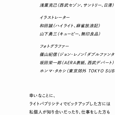
浅葉克己（西武セゾン、サントリー、日清）
イラストレーター
和田誠（ハイライト、麻雀放浪記）
山下勇三（キューピー、無印良品）
フォトグラファー
篠山紀信（ジョン・レノン「ダブルファンタ
坂田栄一郎（AERA表紙、西武デパート）
ホンマ・タカシ（東京郊外 TOKYO SUBU
幸いなことに、
ライトパブリシティでピックアップした方には
私個人が知り合いだったり、仕事をした方も