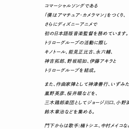
コマーシャルソングである
「僕はアマチュア・カメラマン」をつくり、
さらにディズニーアニメで
初の日本語版音楽監督を務めています。
トリローグループの活動に際し
キノトール、能見正比古、永六輔、
神吉拓郎、野坂昭如、伊藤アキラと
トリローグループを結成。
また、作曲家陣として神津善行、いずみた
嵐野英彦、桜井順などを、
三木鶏郎楽団としてジョージ川口、小野
鈴木章治などを集める。
門下からは歌手:楠トシエ、中村メイコな