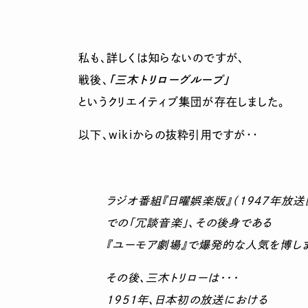
私も、詳しくは知らないのですが、
戦後、
「三木トリローグループ」
というクリエイティブ集団が存在しました。
以下、wikiからの抜粋引用ですが・・
ラジオ番組『日曜娯楽版』（1947年放送
での「冗談音楽」、その後身である
『ユーモア劇場』で爆発的な人気を博しま
その後、三木トリローは・・・
1951年、日本初の放送における