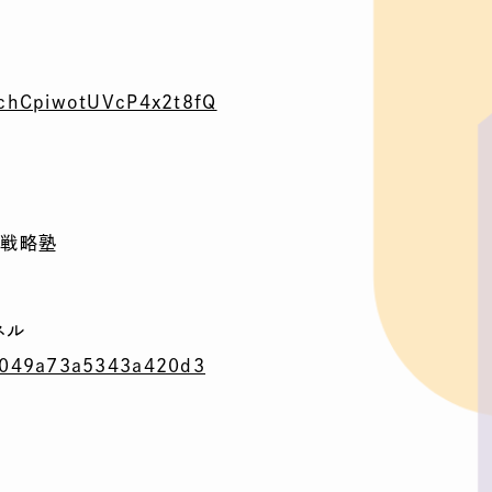
chCpiwotUVcP4x2t8fQ
ス戦略塾
ネル
049a73a5343a420d3