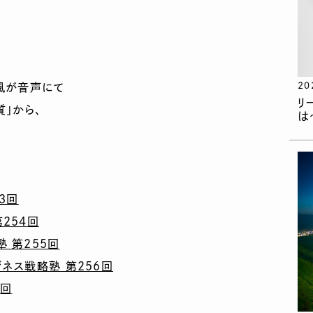
20
風が音声にて
リ
」から、
は
3回
254回
 第255回
ネス戦略塾 第256回
7回