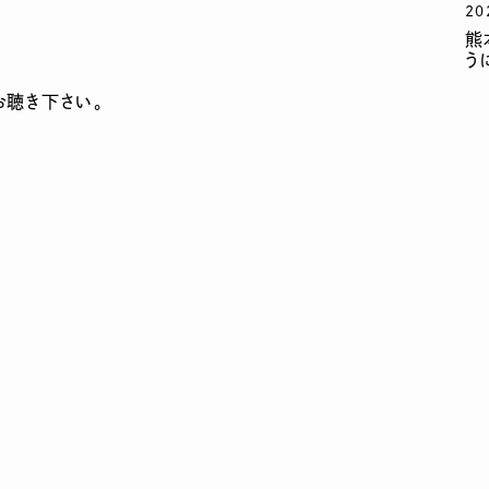
20
熊
う
お聴き下さい。