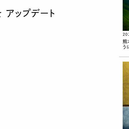
 アップデート
20
熊
う
。