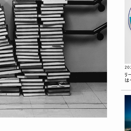
20
リ
は