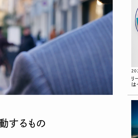
20
リ
は
動するもの