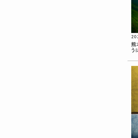
20
熊
う
。