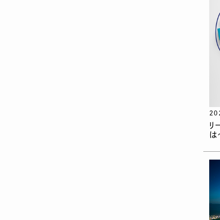
20
リ
は