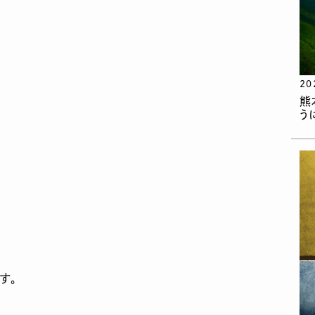
20
熊
う
す。